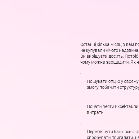
Останні кілька місяців вам 
не купували нічого надзвича
Ви вирішуєте: досить. Потріб
чому можна заощадити. Як н
Пошукати опцію у своєму
змогу побачити структуру
Почати вести Excel-табли
витрати.
Переглянути банківські с
спробувати пригадати, н