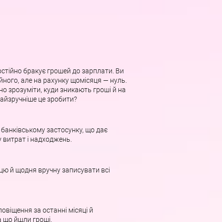
постійно бракує грошей до зарплати. Ви
йного, але на рахунку щомісяця — нуль.
но зрозуміти, куди зникають гроші й на
айзручніше це зробити?
 банківському застосунку, що дає
 витрат і надходжень.
цю й щодня вручну записувати всі
повіщення за останні місяці й
а що йшли гроші.