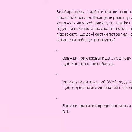
Ви збираєтесь придбати квитки на конц
підозрілий вигляд. Вирішуєте ризикнут
встигнути на улюблений гурт. Платіж п
годин ви помічаєте, що з картки хтось 
підозрюєте, що дані картки потрапили 
захистити себе ще до покупки?
Завжди приклеювати до CVV2-коду н
щоб його ніхто не побачив.
Увімкнути динамічний CVV2-код у м
щоб код безпеки змінювався щогод
Завжди платити з кредитної картки 
він.