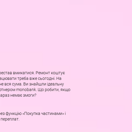
рестав вмикатися. Ремонт коштує
ацювати треба вже сьогодні. На
 не вся сума. Ви знайшли ідеальну
партнером monobank. Що робити, якщо
зараз немає змоги?
ез функцію «Покупка частинами» і
 переплат.