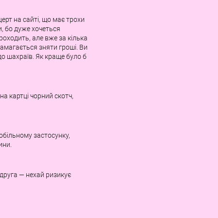
ерт на сайті, що має трохи
и, бо дуже хочеться
роходить, але вже за кілька
намагається зняти гроші. Ви
до шахраїв. Як краще було б
а картці чорний скотч,
обільному застосунку,
ини.
друга — нехай ризикує