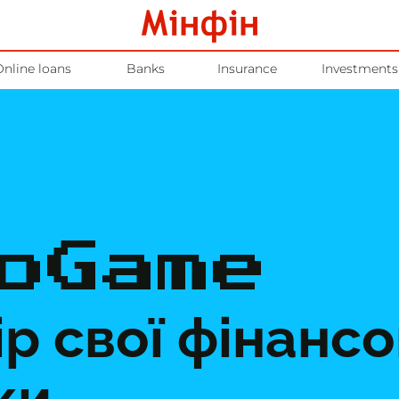
Online loans
Banks
Insurance
Investments
oGame
р свої фінансо
ки