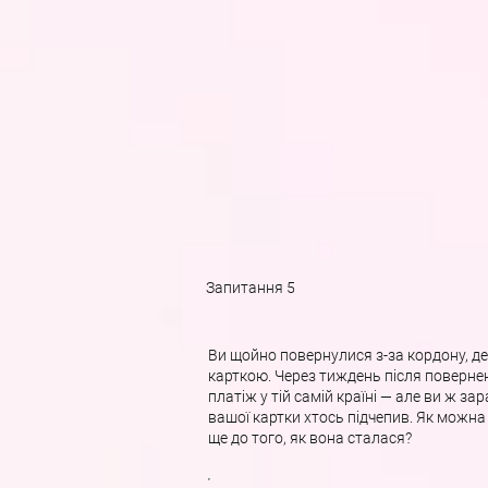
Запитання 5
Ви щойно повернулися з-за кордону, д
карткою. Через тиждень після поверне
платіж у тій самій країні — але ви ж за
вашої картки хтось підчепив. Як можна 
ще до того, як вона сталася?