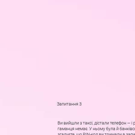
Запитання 3
Ви вийшли з таксі, дістали телефон — і
гаманця немає. У ньому була й банківс
згадуєте, що PIN-код ви тримали в запис