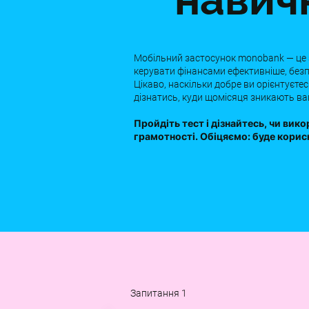
Мобільний застосунок monobank — це зн
керувати фінансами ефективніше, безп
Цікаво, наскільки добре ви орієнтуєтес
дізнатись, куди щомісяця зникають ва
Пройдіть тест і дізнайтесь, чи вик
грамотності. Обіцяємо: буде корисн
Запитання 1