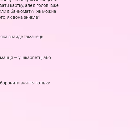
ати картку, але в голові вже
вили в банкомат?». Як можна
ого, як вона зникла?
 яка знайде гаманець.
аманця — у шкарпетці або
аборонити зняття готівки