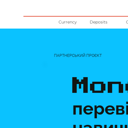
Currency
Deposits
ПАРТНЕРСЬКИЙ ПРОЄКТ
Mon
переві
навич