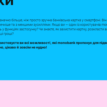
ачно більше, ніж просто зручна банківська картка у смартфоні. Він
ечніше та з меншими зусиллями. Якщо ви — один із користувачів mon
ь у функціях застосунку? Чи знаєте, як захистити картку, розкласти 
ші гроші?
ористовуєте ви всі можливості, які monobank пропонує для під
о, цікаво й зовсім не нудно!