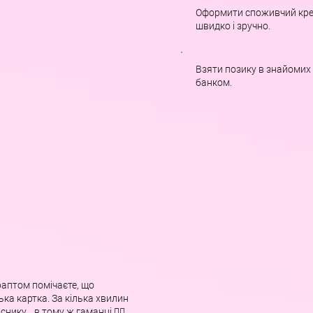
Оформити споживчий кре
швидко і зручно.
Взяти позику в знайомих 
банком.
 раптом помічаєте, що
ька картка. За кілька хвилин
нику… в тому ж гаманці 🤦‍♂️.