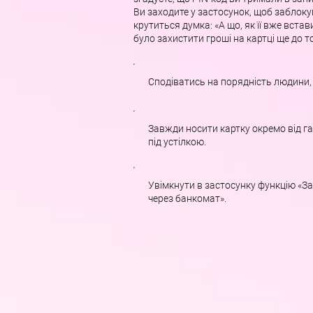
Ви заходите у застосунок, щоб заблокув
крутиться думка: «А що, як її вже вста
було захистити гроші на картці ще до т
Сподіватись на порядність людини,
Завжди носити картку окремо від г
під устілкою.
Увімкнути в застосунку функцію «З
через банкомат».