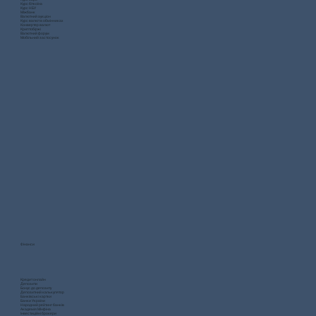
Курс біткоїна
Курс НБУ
Міжбанк
Валютний аукціон
Курс валют в обмінниках
Конвертер валют
Криптобіржі
Валютний форум
Мобільний застосунок
Фінанси
Кредит онлайн
Депозити
Бонус до депозиту
Депозитний калькулятор
Банківські картки
Банки України
Народний рейтинг банків
Академія Мінфіна
Інвестиційні брокери