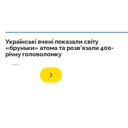
Українські вчені показали світу
«бруньки» атома та розв’язали 400-
річну головоломку
дета
льніше