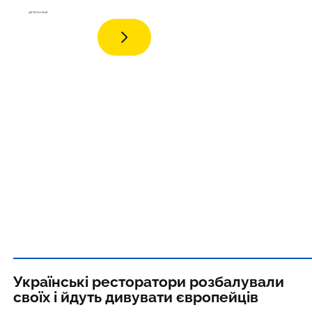
дета
льніше
Українські ресторатори розбалували
своїх і йдуть дивувати європейців