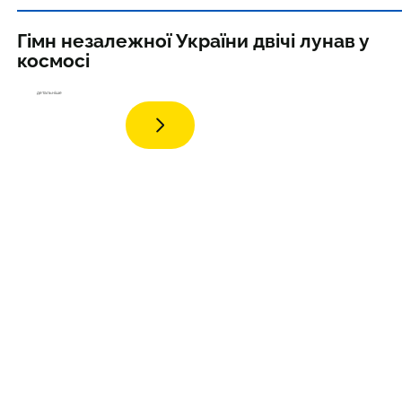
Гімн незалежної України двічі лунав у
космосі
детал
ьніше