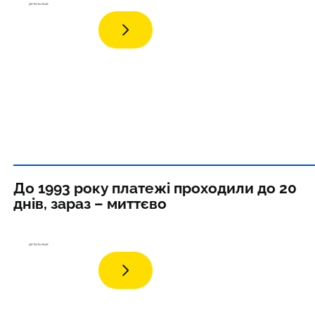
дета
льніше
До 1993 року платежі проходили до 20
днів, зараз – миттєво
дета
льніше