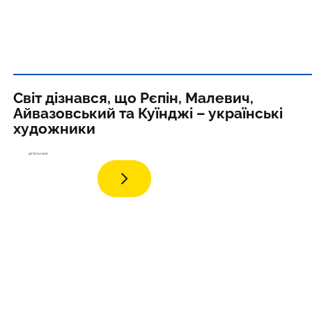
Світ дізнався, що Рєпін, Малевич,
Айвазовський та Куїнджі – українські
художники
дета
льніше