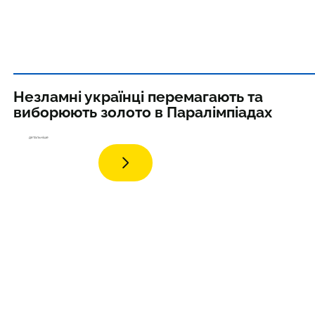
Незламні українці перемагають та
виборюють золото в Паралімпіадах
дета
льніше