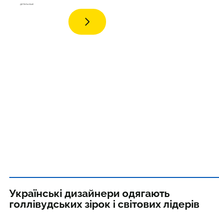
дета
льніше
Українські дизайнери одягають
голлівудських зірок і світових лідерів