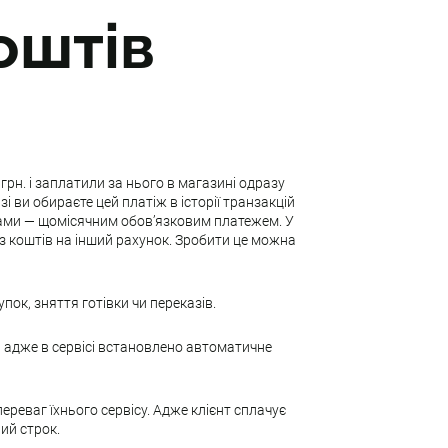
оштів
рн. і заплатили за нього в магазині одразу
і ви обираєте цей платіж в історії транзакцій
инами — щомісячним обов’язковим платежем. У
з коштів на інший рахунок. Зробити це можна
ок, зняття готівки чи переказів.
 адже в сервісі встановлено автоматичне
реваг їхнього сервісу. Адже клієнт сплачує
ий строк.