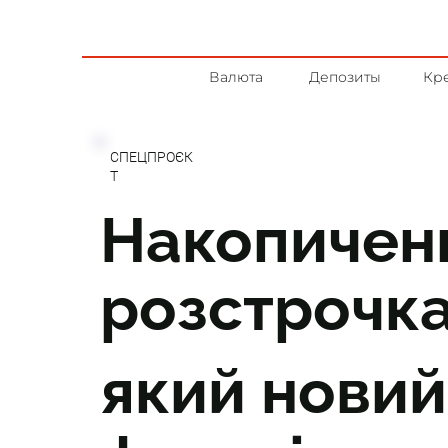
Валюта
Депозиты
Кр
СПЕЦПРОЄК
Т
Накопичен
розстрочка
який новий