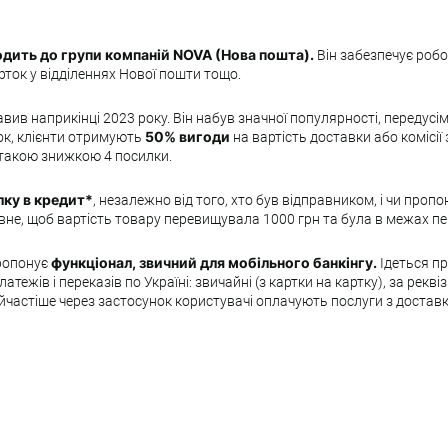
одить до групи компаній NOVA (Нова пошта).
Він забезпечує робо
рток у відділеннях Нової пошти тощо.
в наприкінці 2023 року. Він набув значної популярності, передусім 
ок, клієнти отримують
50% вигоди
на вартість доставки або комісії 
 такою знижкою 4 посилки.
лку в кредит*
, незалежно від того, хто був відправником, і чи про
вне, щоб вартість товару перевищувала 1000 грн та була в межах пе
пропонує
функціонал, звичний для мобільного банкінгу.
Ідеться пр
тежів і переказів по Україні: звичайні (з картки на картку), за рек
айчастіше через застосунок користувачі оплачують послуги з достав