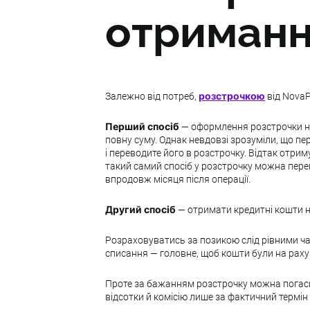
отриманн
Залежно від потреб,
розстрочкою
від Nova
Перший спосіб
— оформлення розстрочки на 
повну суму. Однак невдовзі зрозуміли, що пер
і переводите його в розстрочку. Відтак отр
такий самий спосіб у розстрочку можна пере
впродовж місяця після операції.
Другий спосіб
— отримати кредитні кошти на
Розраховуватись за позикою слід рівними ч
списання — головне, щоб кошти були на раху
Проте за бажанням розстрочку можна погасит
відсотки й комісію лише за фактичний термі