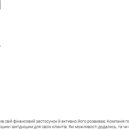
л
в
 свій фінансовий застосунок й активно його розвиває. Компанія пос
им і вигіднішим для своїх клієнтів. Які можливості додались, та чи 