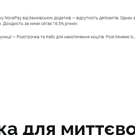
у NovaPay від банківських додатків — відсутність депозитів. Однак
ів. Дохідність за ними сягає 16,5% річних.
ункції — Розстрочка та Кейс для накопичення коштів. Розглянемо їх
ка для миттєв