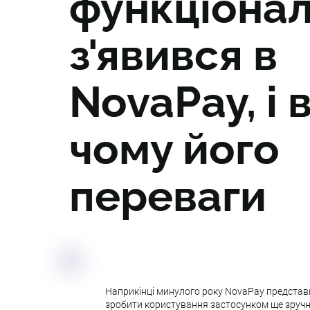
функціона
з'явився в
NovaPay, і 
чому його
переваги
Наприкінці минулого року NovaPay представив
зробити користування застосунком ще зручніш