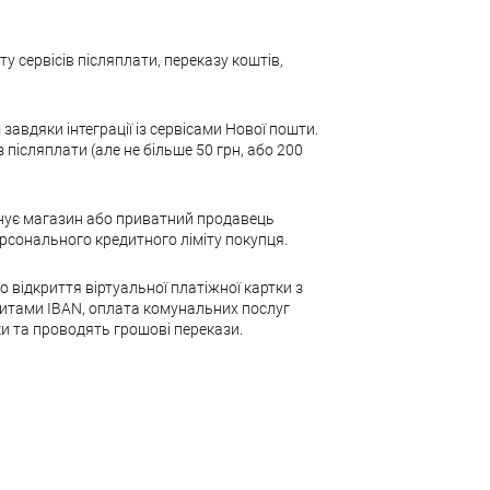
ту сервісів післяплати, переказу коштів,
завдяки інтеграції із сервісами Нової пошти.
з післяплати (але не більше 50 грн, або 200
понує магазин або приватний продавець
рсонального кредитного ліміту покупця.
о відкриття віртуальної платіжної картки з
візитами IBAN, оплата комунальних послуг
ки та проводять грошові перекази.