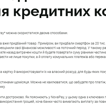
я кредитних к
Pay* можна скористатися двома способами.
вже придбаний товар. Приміром, ви придбали смартфон за 20 тис. г
еоцінили свої фінансові можливості на поточний період. У такому раз
имуєте назад витрачені кошти й будете повертати суму рівними част
вести не лише покупки, а й оплату комунальних платежів або перека
 картку й використовувати їх на власний розсуд: для будь-яких покуп
астинами щомісяця. Можна не хвилюватися, що забудете про платіж,
нку.
и достроково. Як пояснюють у NovaPay, у цьому одна з ключових пе
н використання грошей, хоча банки часто вимагають виплату за повн