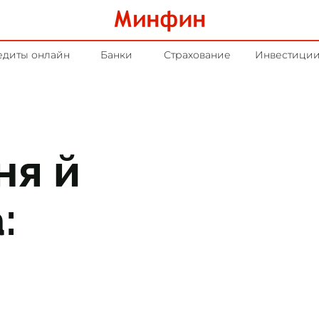
едиты онлайн
Банки
Страхование
Инвестици
ня й
: