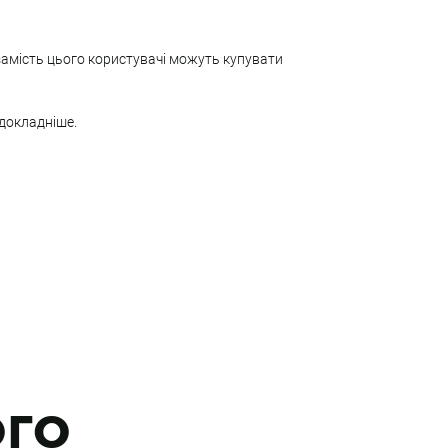
 замість цього користувачі можуть купувати
 докладніше.
ого