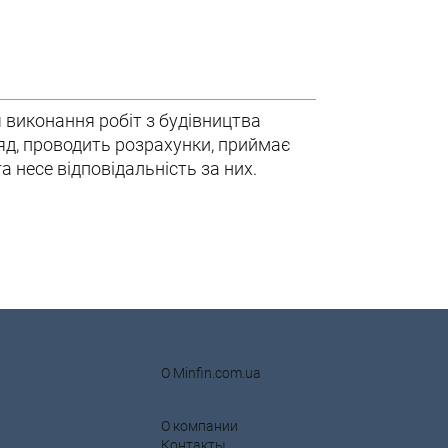
 виконання робіт з будівництва
ляд, проводить розрахунки, приймає
а несе відповідальність за них.
О Minfin.com.ua
О компании
Контакты