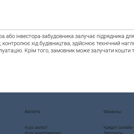
ра або інвестора-забудовника залучає підрядника для
ду, контролює хід будівництва, здійснює технічний наг
плуатацію. Крім того, замовник може залучати кошти т
Валюта
Финансы
Курс валют
Кредит онлайн
Курс криптовалют
Депозиты