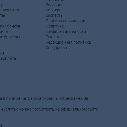
ту
Редакция
лькулятор
Карьера
рты
Эксперты
Правила пользования
инг банков
Политика
фина
конфиденциальности
ые брокеры
Реклама
Редакционная политика
Спецпроекты
ии
зарплата
ма в понимании Закона Украины «О рекламе». За
 и услугах можно посмотреть на официальном сайте
ов