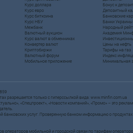
Курс доллара
Бонус к депози
Курс евро
Депозитный ка
Курс биткоина
Банковские ка
Курс НБУ
Банки Украины
Межбанк
Народный рейт
Валютный аукцион
Академия Мин
Курс валют в обменниках
Инвестиционн
Конвертер валют
Цены на нефть
Криптобиржи
Тарифы на газ
Валютный форум
Индекс инфляц
Мобильное приложение
Минимальная 
6859
ах разрешается только с гиперссылкой вида: www.minfin.com.ua
туально», «Спецпроект», «Новости компаний», «Промо» – это рекла
атель.
й банковских услуг. Проверенную банком информацию о продуктах
ров операторов мобильной и городской связи по тарифам оператор