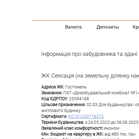
Валюта
Депозиты
Кр
Інформація про забудовника та здан
ЖК Сенсація (на земельну ділянку на
Адреса ЖК:
Гостомель
Замовник:
ПАТ «Домобудівельний комбінат №1
Код ЄДРПОУ:
25594168
Цільове призначення:
02.03 Для будівництва і 
житлового будинку
Сертифікати:
КС101230718375
Терміни будівництва:
з 24.05.2023 до 06.06.2023
Заявлений клас комфортності:
економ
Мін. бюджет на квартиру в ЖК:
від 480 тис. грн