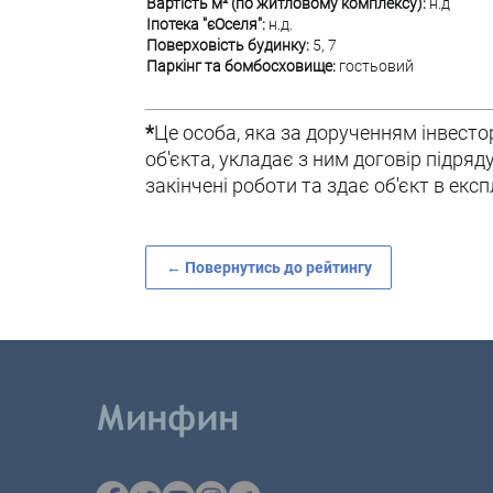
Вартість м² (по житловому комплексу):
н.д
Іпотека "єОселя":
н.д.
Поверховість будинку:
5, 7
Паркінг та бомбосховище:
гостьовий
*
Це особа, яка за дорученням інвесто
об'єкта, укладає з ним договір підря
закінчені роботи та здає об'єкт в екс
← Повернутись до рейтингу