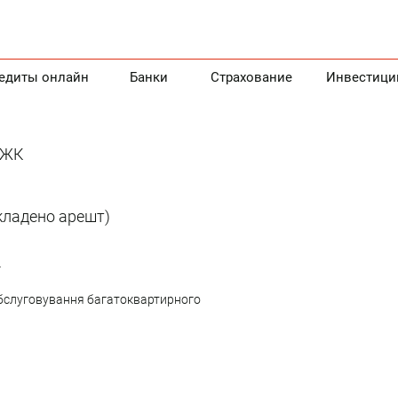
едиты онлайн
Банки
Страхование
Инвестици
і ЖК
кладено арешт)
»
обслуговування багатоквартирного