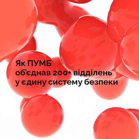
СПЕЦПРОЄКТ
Як ПУМБ
об’єднав 200+ відділень
у єдину систему безпеки