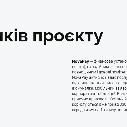
ків проєкту
NovaPay
— фінансова устано
пошта), і є надійним фінансо
повноцінним і доволі помітн
NovaPay активно надає послу
відкриває картки, видає кред
(комуналка, мобільний зв‘язо
корпоративні облігації*. Взаг
приємно вражають. Останній з
користуються вже понад 330 т
середньому на 1 тисячу нових