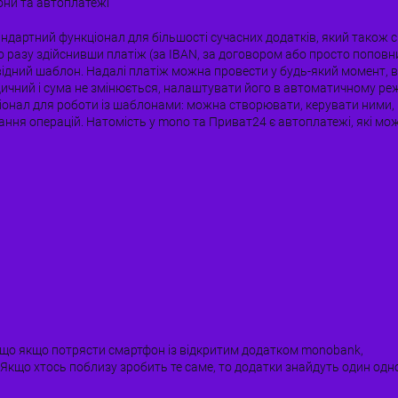
ни та автоплатежі
ндартний функціонал для більшості сучасних додатків, який також с
о разу здійснивши платіж (за IBAN, за договором або просто попов
відний шаблон. Надалі платіж можна провести у будь-який момент, 
дичний і сума не змінюється, налаштувати його в автоматичному ре
іонал для роботи із шаблонами: можна створювати, керувати ними, на
ння операцій. Натомість у mono та Приват24 є автоплатежі, які можн
му, що якщо потрясти смартфон із відкритим додатком monobank,
кщо хтось поблизу зробить те саме, то додатки знайдуть один одно