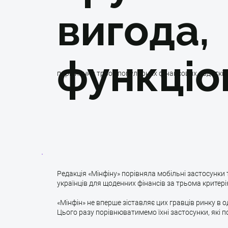
вигода,
функціо
порівняння трьох популярних фінансових додатків
Редакція «Мінфіну» порівняла мобільні застосунки
українців для щоденних фінансів за трьома критері
«Мінфін» не вперше зіставляє цих гравців ринку в 
Цього разу порівнюватимемо їхні застосунки, які 