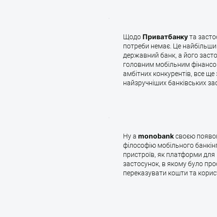
Щодо
Приватбанку
та засто
потреби немає. Це найбільший
державний банк, а його заст
головним мобільним фінансови
амбітних конкурентів, все ще
найзручніших банківських зас
Ну а
monobank
своєю появою
філософію мобільного банкінг
пристроїв, як платформи для 
застосунок, в якому було прос
переказувати кошти та кори