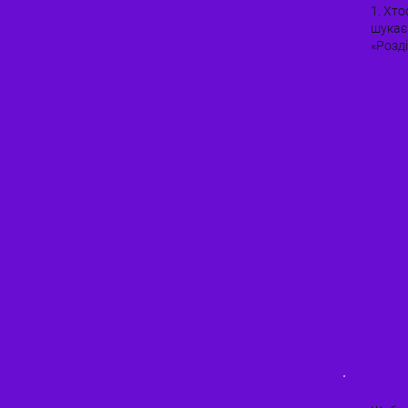
1. Хто
шукає 
«Розді