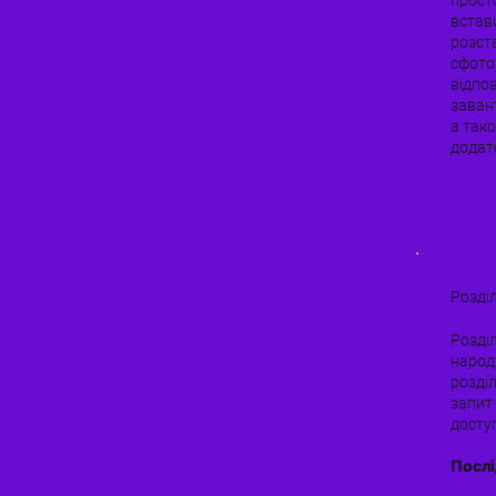
встав
розст
сфото
відпо
заван
а так
додат
Розді
Розділ
народ
розділ
запит 
доступ
Послі