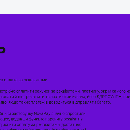
ь
а оплата за реквізитами
потрібно сплатити рахунок за реквізитами, платнику, окрім самого 
нювати й інші реквізити: вказати отримувача, його ЄДРПОУ/ІПН, при
иво, якщо таких платежів доводиться відправляти багато.
бники застосунку NovaPay значно спростили
оцес, додавши функцію парсингу реквізитів.
дійснити оплату за реквізитами, достатньо
 скопіювати їх (наприклад, із повідомлення) і