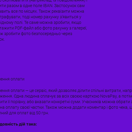
ити разом в одне поле IBAN. Застосунок сам
авить все по місцях. Також реквізити можна
графувати, тоді номер рахунку зʼявиться у
відному полі. Те саме можна зробити, якщо
тажити PDF-файл або фото рахунку з галереї,
ож зробити фото безпосередньо через
ок.
лення оплати
ення оплати — це сервіс, який дозволяє ділити спільні витрати, нап
ження. Одна людина сплачує за всіх своєю карткою NovaPay, а поті
ити її порівну, або вказати конкретні суми. Учасників можна обрати з
на оплату своєї частки. Також можна додати коментар і фото чека, 
ний для оплат від 50 грн.
довність дій така: