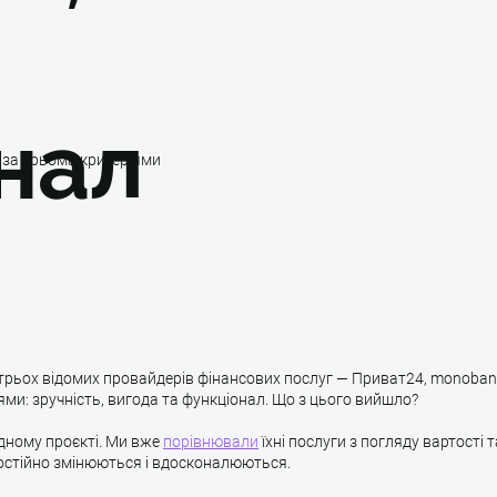
нал
 за трьома критеріями
 трьох відомих провайдерів фінансових послуг — Приват24, monobank
ями: зручність, вигода та функціонал. Що з цього вийшло?
одному проєкті. Ми вже
порівнювали
їхні послуги з погляду вартості т
постійно змінюються і вдосконалюються.