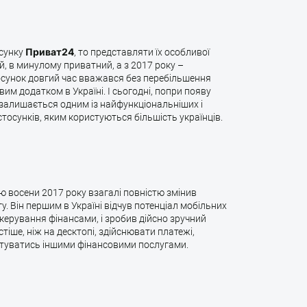
сунку
Приват24
, то представляти їх особливої
, в минулому приватний, а з 2017 року –
осунок довгий час вважався без перебільшення
м додатком в Україні. І сьогодні, попри появу
 залишається одним із найфункціональніших і
тосунків, яким користуються більшість українців.
 восени 2017 року взагалі повністю змінив
у. Він першим в Україні відчув потенціал мобільних
керування фінансами, і зробив дійсно зручний
тіше, ніж на десктопі, здійснювати платежі,
стуватись іншими фінансовими послугами.