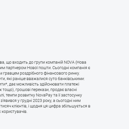
ва, що входить до групи компаній NOVA (Нова
вим партнером Нової пошти. Сьогодні компанія є
им гравцем роздрібного фінансового ринку.
ги, які раніше вважалися суто банківськими:
ити*, дає можливість здійснювати платежі
к тощо), грошові перекази, продає власні
алі, темпи розвитку NovaPay та її застосунку
‘явився у грудні 2023 року, а сьогодні ним
исяч клієнтів, і щодня ця цифра збільшується в
 користувачів.