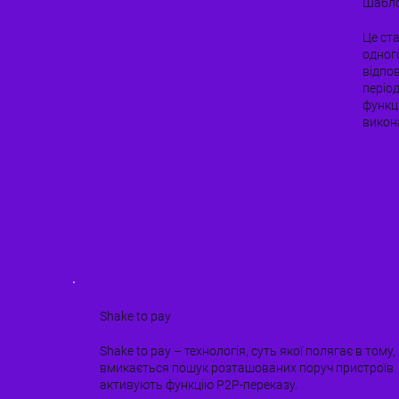
Шабло
Це ста
одног
відпо
періо
функц
викона
Shake to pay
Shake to pay – технологія, суть якої полягає в то
вмикається пошук розташованих поруч пристроїв. Я
активують функцію Р2Р-переказу.