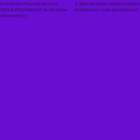
сь сплачує спільний рахунок,
2. Далі потрібно обрати учасник
його в історії витрат та натискає
розрахунку і суми для кожного.
лити оплату».