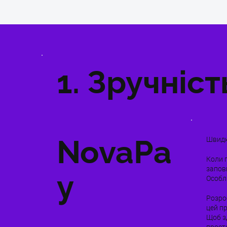
1. Зручніст
NovaPa
Швидк
Коли 
запов
y
Особл
Розро
цей пр
Щоб з
просто