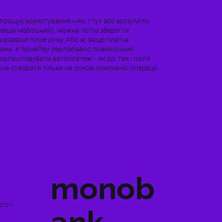
прощує користування ним. І тут все зрозуміло:
нивши мобільний), можна потім зберегти
вказавши лише суму. Або ж, якщо платіж
жимі. У NovaPay реалізовано повноцінний
лаштовувати автоплатежі - як до, так і після
а створити тільки на основі виконаної операції.
monob
го і