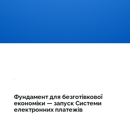
1
Фундамент для безготівкової
економіки — запуск Системи
електронних платежів